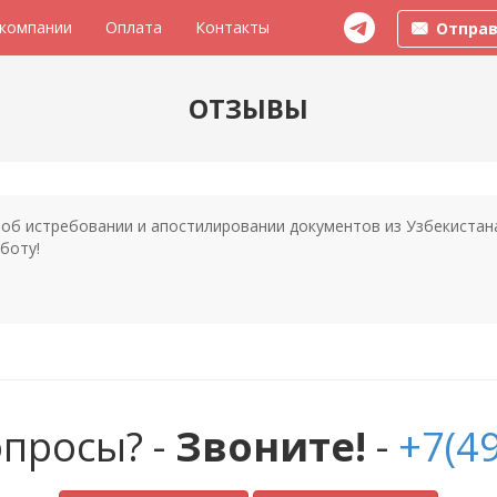
 компании
Оплата
Контакты
Отправ
ОТЗЫВЫ
об истребовании и апостилировании документов из Узбекистана.
боту!
опросы? -
Звоните!
-
+7(49