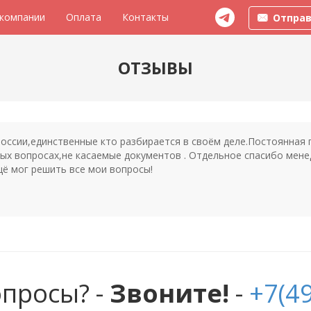
 компании
Оплата
Контакты
Отправ
ОТЗЫВЫ
России,единственные кто разбирается в своём деле.Постоянная
ых вопросах,не касаемые документов . Отдельное спасибо менед
щё мог решить все мои вопросы!
опросы? -
Звоните!
-
+7(49