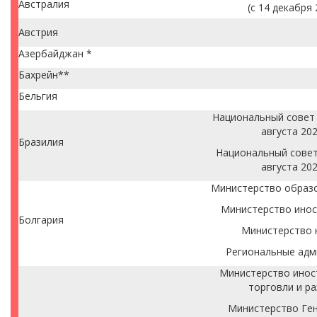
Австралия
(с 14 декабря 
Австрия
Азербайджан *
Бахрейн**
Бельгия
Национальный совет 
августа 202
Бразилия
Национальный совет
августа 202
Министерство образо
Министерство инос
Болгария
Министерство 
Региональные адм
Министерство инос
торговли и р
Министерство Ге