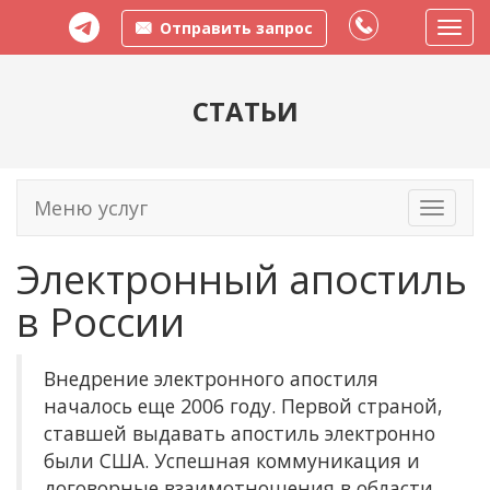
Отправить запрос
Пере
меню
СТАТЬИ
Меню услуг
Toggle
navigati
Электронный апостиль
в России
Внедрение электронного апостиля
началось еще 2006 году. Первой страной,
ставшей выдавать апостиль электронно
были США. Успешная коммуникация и
договорные взаимотношения в области