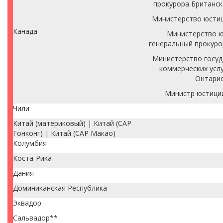
прокурора Британс
Министерство юсти
Канада
Министерство ю
генеральный прокуро
Министерство госуд
коммерческих услу
Онтари
Министр юстици
Чили
Китай (материковый) | Китай (САР
Гонконг) | Китай (САР Макао)
Колумбия
Коста-Рика
Дания
Доминиканская Республика
Эквадор
Сальвадор**