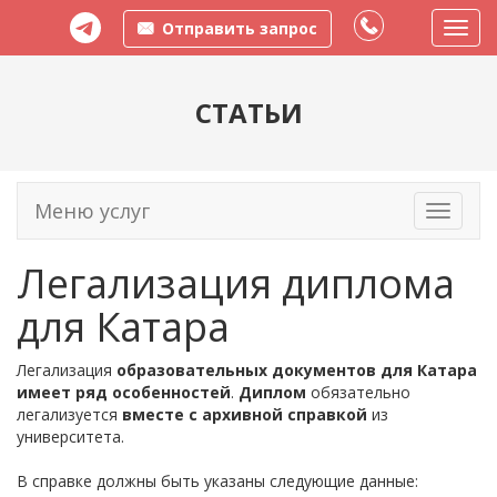
Отправить запрос
Пере
меню
СТАТЬИ
Меню услуг
Toggle
navigati
Легализация диплома
для Катара
Легализация
образовательных документов для Катара
имеет ряд особенностей
.
Диплом
обязательно
легализуется
вместе с архивной справкой
из
университета.
В справке должны быть указаны следующие данные: