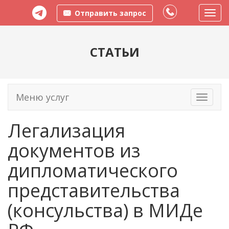
Отправить запрос
Пере
меню
СТАТЬИ
Меню услуг
Toggle
navigati
Легализация
документов из
дипломатического
представительства
(консульства) в МИДе