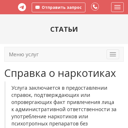
Отправить запрос
Пере
меню
СТАТЬИ
Меню услуг
Toggle
navigati
Справка о наркотиках
Услуга заключается в предоставлении
справок, подтверждающих или
опровергающих факт привлечения лица
к административной ответственности за
употребление наркотиков или
психотропных препаратов без