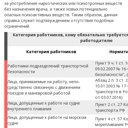
за употребление наркотических или психотропных веществ
без назначения врача, а также новых потенциально
опасных психоактивных веществ. Таким образом, данная
справка служит подтверждением отсутствия подобных
ограничений.
Категория работников, кому обязательно требуетс
работодателю
Категория работников
Нормати
Пункт 9 ч. 1 ст.
Работники подразделений транспорт­ной
09.02.2007 № 16
безопасности
безопасности", (
Абзац 2 п. 3 ст.
Лица, принимаемые на работу, непо­
10.01.2003 № 1
средственно связанную с движением
транспорте в Ро
поездов и маневровой работой
от 03.07.2016)
Лица, допущенные к работе на судне
Пункт 2 ст. 27 
внутреннего плавания
транспорта РФ
Лица, допущенные к работе на мор­ском
Пункт 4 ст. 57 К
судне
мореплавания Р