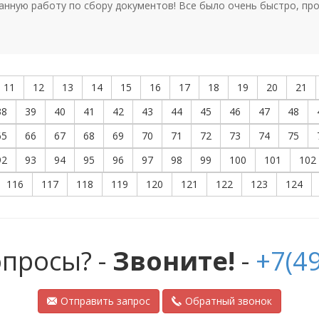
анную работу по сбору документов! Все было очень быстро, про
11
12
13
14
15
16
17
18
19
20
21
38
39
40
41
42
43
44
45
46
47
48
65
66
67
68
69
70
71
72
73
74
75
92
93
94
95
96
97
98
99
100
101
102
116
117
118
119
120
121
122
123
124
опросы? -
Звоните!
-
+7(49
Отправить запрос
Обратный звонок