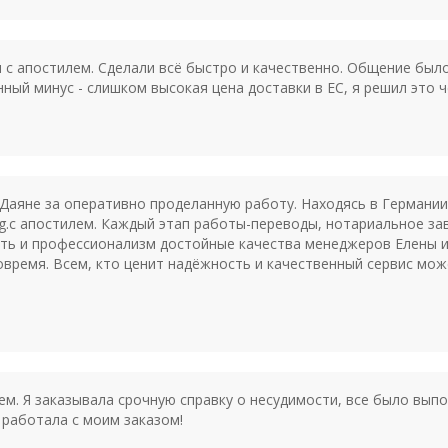
 с апостилем. Сделали всё быстро и качественно. Общение был
нный минус - слишком высокая цена доставки в ЕС, я решил это 
аяне за оперативно проделанную работу. Находясь в Германии о
g.с апостилем. Каждый этап работы-переводы, нотариальное за
ть и профессионализм достойные качества менеджеров Елены и
овремя. Всем, кто ценит надёжность и качественный сервис мо
м. Я заказывала срочную справку о несудимости, все было выпо
работала с моим заказом!