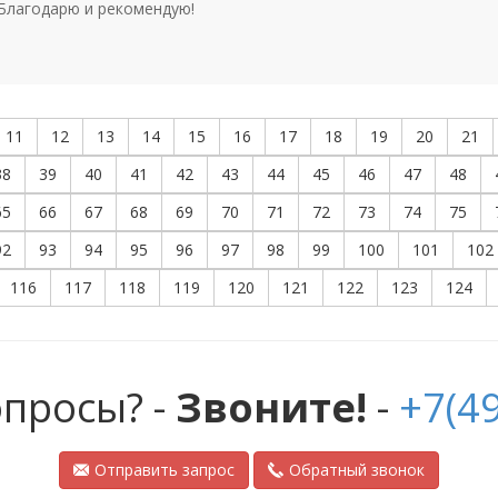
 Благодарю и рекомендую!
11
12
13
14
15
16
17
18
19
20
21
38
39
40
41
42
43
44
45
46
47
48
65
66
67
68
69
70
71
72
73
74
75
92
93
94
95
96
97
98
99
100
101
102
116
117
118
119
120
121
122
123
124
опросы? -
Звоните!
-
+7(49
Отправить запрос
Обратный звонок