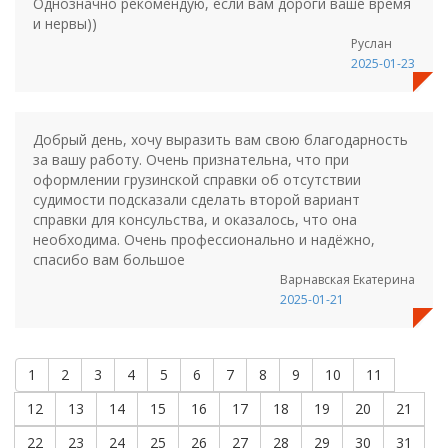
Однозначно рекомендую, если вам дороги ваше время
и нервы))
Руслан
2025-01-23
Добрый день, хочу выразить вам свою благодарность
за вашу работу. Очень признательна, что при
оформлении грузинской справки об отсутствии
судимости подсказали сделать второй вариант
справки для консульства, и оказалось, что она
необходима. Очень профессионально и надёжно,
спасибо вам большое
Варнавская Екатерина
2025-01-21
1
2
3
4
5
6
7
8
9
10
11
12
13
14
15
16
17
18
19
20
21
22
23
24
25
26
27
28
29
30
31