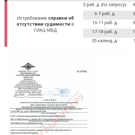
5 раб. д. (по запросу)
4
6-7 раб. д.
3
Истребование
справки об
10-11 раб. д.
3
отсутствии судимости
в
ГИАЦ МВД
17-18 раб. д.
1
35 календ. д.