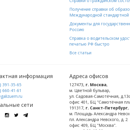
Справки о гражданском состо
Получение справки об образо
Международной стандартной 
Документы для государствен
Россию
Справка о водительском удост
печатью РФ быстро
Все статьи
актная информация
Адреса офисов
) 391-35-65
127473
,
г. Москва
,
) 660-41-61
м. Цветной бульвар
,
egalizuem.ru
ул. Садовая-Самотёчная, д.13с
офис 401, БЦ "Самотёчная пла
альные сети
191317
,
г. Санкт-Петербург
,
м. Площадь Александра Невск
пл. Александра Невского, д. 2
офис 409, БЦ "Москва".