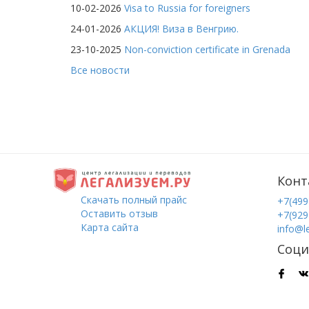
иностранной компании
10-02-2026
Visa to Russia for foreigners
Ликвидация компании
24-01-2026
АКЦИЯ! Виза в Венгрию.
Постановка на учет
23-10-2025
Non-conviction certificate in Grenada
иностранной компании
Все новости
Прекращение
деятельности
представительств и
филиалов.
Внесение изменений в
сведения реестра
аккредитованных лиц
Регистрация компаний с
Конт
участием иностранных
Скачать полный прайс
инвесторов
+7(499
Оставить отзыв
+7(929
Регистрация иностранных
Карта сайта
info@l
граждан в качестве ИП
Соци
Изменения в
учредительные
документы
Разрешение на работу для
иностранцев