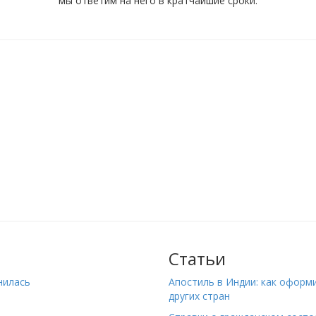
мы ответим на него в кратчайшие сроки.
Статьи
нилась
Апостиль в Индии: как оформ
других стран