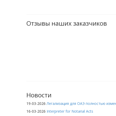
(Нострификация)
Верстка перевода
Отзывы наших заказчиков
Нотариальное
удостоверение переводов
Перевод документов
Истребование
документов
Good standing certificate
для врача
Перевод сайтов
Юридические услуги
Новости
Корпоративное право
19-03-2026
Легализация для ОАЭ полностью изме
Аккредитация
16-03-2026
Interpreter for Notarial Acts
представительств