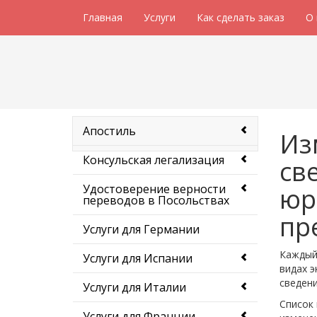
Главная
Услуги
Как сделать заказ
О
Апостиль
Из
Консульская легализация
св
Удостоверение верности
юр
переводов в Посольствах
пр
Услуги для Германии
Каждый 
Услуги для Испании
видах э
сведени
Услуги для Италии
Список 
Услуги для Франции