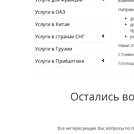
изменен
Наприм
Услуги в ОАЭ
д
Услуги в Китае
д
п
Услуги в странах СНГ
р
Наши сп
Услуги в Грузии
Стоимос
Услуги в Прибалтике
Госпошл
Услуги в Канаде
Услуги в Европе
Остались в
Услуги в США
Услуги в Австралии
Признание иностранных
образовательных
Все интересующие Вас вопросы по п
документов