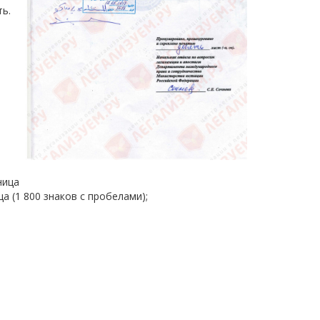
ь.
ница
а (1 800 знаков с пробелами);