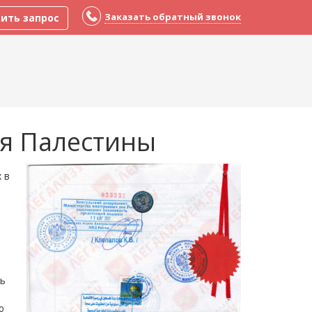
Заказать обратный звонок
ить запрос
ля Палестины
 в
ь
ю