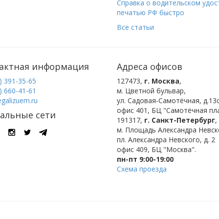
Справка о водительском удост
печатью РФ быстро
Все статьи
актная информация
Адреса офисов
) 391-35-65
127473
,
г. Москва
,
) 660-41-61
м. Цветной бульвар
,
egalizuem.ru
ул. Садовая-Самотёчная, д.13с
офис 401, БЦ "Самотёчная пла
альные сети
191317
,
г. Санкт-Петербург
,
м. Площадь Александра Невск
пл. Александра Невского, д. 2
офис 409, БЦ "Москва".
пн-пт 9:00-19:00
Схема проезда