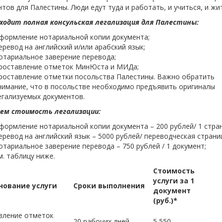
тов для Палестины. Люди едут туда и работать, и учиться, и жит
оходит полная консульская легализация для Палестины:
формление нотариальной копии документа;
еревод на английский и/или арабский язык;
отариальное заверение перевода;
роставление отметок МинЮста и МИДа;
роставление отметки посольства Палестины. Важно обратить
нимание, что в посольстве необходимо предъявить оригиналы
егализуемых документов.
ем стоимость легализации:
формление нотариальной копии документа – 200 рублей/ 1 стра
еревод на английский язык – 5000 рублей/ переводческая страниц
отариальное заверение перевода – 750 рублей / 1 документ;
м. таблицу ниже.
Стоимость
услуги за 1
ование услуги
Сроки выполнения
документ
(руб.)*
вление отметок
20 рабочих дней
5 550