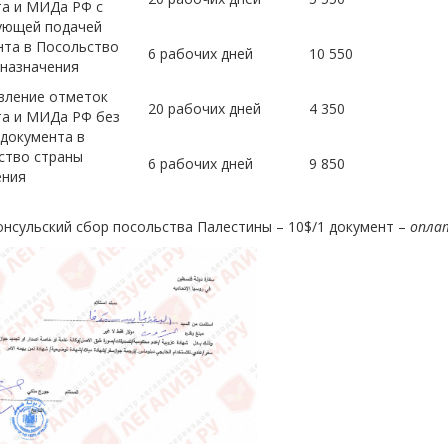
а и МИДа РФ с
ующей подачей
нта в Посольство
6 рабочих дней
10 550
 назначения
вление отметок
20 рабочих дней
4 350
а и МИДа РФ без
 документа в
ство страны
6 рабочих дней
9 850
ения
сульский сбор посольства Палестины – 10$/1 документ –
оплат