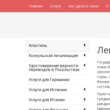
Главная
Услуги
Как сделать заказ
О
Апостиль
Ле
Консульская легализация
Государ
Удостоверение верности
плане б
переводов в Посольствах
обеспеч
стран, 
Услуги для Германии
Япония 
состоящ
Услуги для Испании
Палести
Средизе
Услуги для Италии
шикарно
Именно
Услуги для Франции