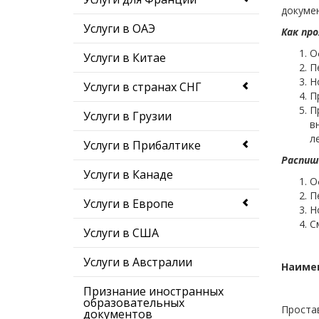
докумен
Услуги в ОАЭ
Как пр
О
Услуги в Китае
П
Н
Услуги в странах СНГ
П
П
Услуги в Грузии
в
л
Услуги в Прибалтике
Распиш
Услуги в Канаде
О
П
Услуги в Европе
Н
С
Услуги в США
Услуги в Австралии
Наимен
Признание иностранных
образовательных
Проста
документов