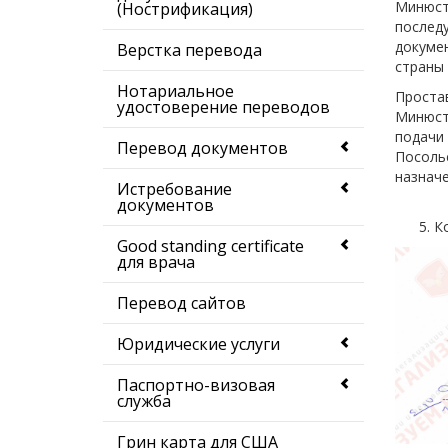
Минюст
(Нострификация)
послед
докуме
Верстка перевода
страны
Нотариальное
Проста
удостоверение переводов
Минюст
подачи
Перевод документов
Посоль
назнач
Истребование
документов
5. Кон
Good standing certificate
для врача
Перевод сайтов
Юридические услуги
Паспортно-визовая
служба
Грин карта для США