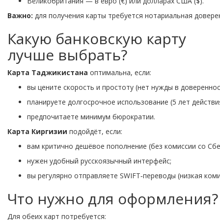
Великобритания
— в
евро
(€) или
долларах
США
($).
Важно:
для
получения
карты
требуется
нотариальная
довере
Какую банковскую карту
лучше выбрать
?
Карта
Таджикистана
оптимальна,
если:
вы
цените
скорость
и
простоту
(нет
нужды
в
довереннос
планируете
долгосрочное
использование
(5
лет
действия
предпочитаете
минимум
бюрократии.
Карта
Киргизии
подойдёт,
если:
вам
критично
дешёвое
пополнение
(без
комиссии
со
Сбе
нужен
удобный
русскоязычный
интерфейс;
вы
регулярно
отправляете
SWIFT‑переводы
(низкая
коми
Что
нужно
для
оформления?
Для
обеих
карт
потребуется: