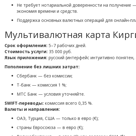
Не
требует
нотариальной
доверенности
на
получение
экономия
времени
и
средств.
Поддержка
основных
валютных
операций
для
онлайн‑пл
Мультивалютная
карта
Кирг
Срок
оформления:
5–7
рабочих
дней.
Стоимость
услуги:
35
000
руб.
Язык
приложения:
русский
(интерфейс
интуитивно
понятен,
Пополнение
без
лишних
затрат:
Сбербанк
— без
комиссии;
Т-банк
— комиссия
1
%;
МТС
Банк
— условия
уточняйте.
SWIFT‑переводы:
комиссия
всего
0,35
%.
Валюты
и
направления:
ОАЭ,
Турция,
США
— только
в
евро
(€);
страны
Евросоюза
— в
евро
(€);