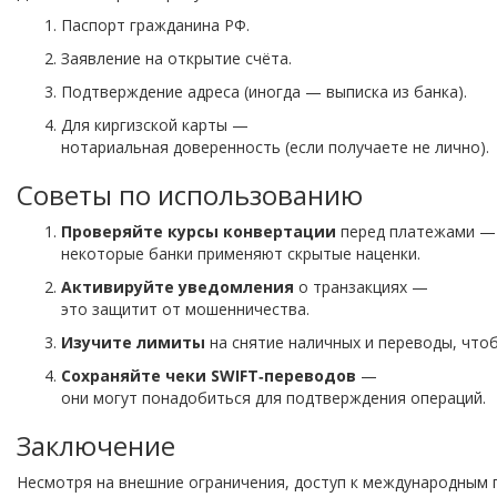
Паспорт
гражданина
РФ.
Заявление
на
открытие
счёта.
Подтверждение
адреса
(иногда
— выписка
из
банка).
Для
киргизской
карты
—
нотариальная
доверенность
(если
получаете
не
лично).
Советы
по
использованию
Проверяйте
курсы
конвертации
перед
платежами
—
некоторые
банки
применяют
скрытые
наценки.
Активируйте
уведомления
о
транзакциях
—
это
защитит
от
мошенничества.
Изучите
лимиты
на
снятие
наличных
и
переводы,
что
Сохраняйте
чеки
SWIFT‑переводов
—
они
могут
понадобиться
для
подтверждения
операций.
Заключение
Несмотря
на
внешние
ограничения,
доступ
к
международным