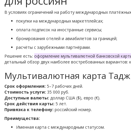
для россиян
В
условиях
ограничений
на
работу
международных
платёжны
покупки
на
международных
маркетплейсах;
оплата
подписок
на
иностранные
сервисы;
бронирования
отелей
и
авиабилетов
за
границей;
расчёты
с
зарубежными
партнёрами.
Решение
есть:
оформление
мультивалютной
банковской
карт
детальный
обзор
двух
наиболее
востребованных
вариантов:
Мультивалютная
карта
Тадж
Срок
оформления:
5–7
рабочих
дней.
Стоимость
услуги:
35
000
руб.
Доступные
валюты:
доллар
США
($), евро
(€).
Срок
действия
карты:
5
лет.
Привязка
к
телефону:
российский
номер.
Преимущества:
Именная
карта
с
международным
статусом.