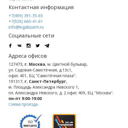
Контактная информация
+7(499) 391-35-65
+7(929) 660-41-61
info@legalizuem.ru
Социальные сети
Адреса офисов
127473
,
г. Москва
,
м. Цветной бульвар
,
ул. Садовая-Самотёчная, д.13с1,
офис 401, БЦ "Самотёчная плаза".
191317
,
г. Санкт-Петербург
,
м. Площадь Александра Невского 1
,
пл. Александра Невского, д. 2
офис 409, БЦ "Москва".
пн-пт 9:00-19:00
Схема проезда