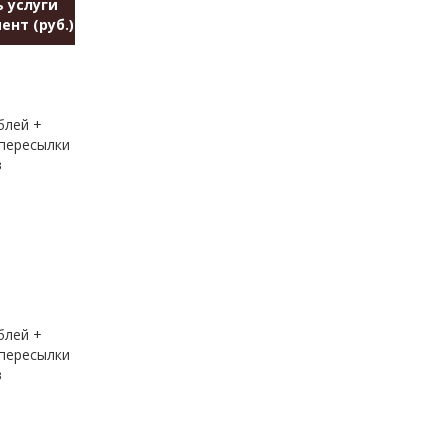
 услуги
ент (руб.)
блей +
пересылки
в
блей +
пересылки
в