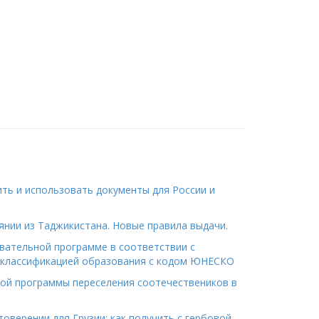
ить и использовать документы для России и
янии из Таджикистана. Новые правила выдачи.
вательной программе в соответствии с
классификацией образования с кодом ЮНЕСКО
ной программы переселения соотечествеников в
оверении для Грузии: как получить с гербовой