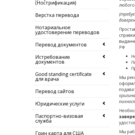
(Нострификация)
любого
(требу
Верстка перевода
доверен
Нотариальное
Проста
удостоверение переводов
справки
выданн
Перевод документов
РФ
Н
Истребование
документов
П
П
Good standing certificate
Мы реко
для врача
оформле
подава
Перевод сайтов
оригина
полнос
Юридические услуги
Необхо
Паспортно-визовая
завер
служба
удостов
Мы раб
Грин карта для США