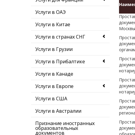
Наимен
Услуги в ОАЭ
Проста
докуме
Услуги в Китае
Москвы
Услуги в странах СНГ
Проста
докуме
Услуги в Грузии
органа
Проста
Услуги в Прибалтике
докуме
нотари
Услуги в Канаде
Проста
Услуги в Европе
докуме
нотари
Услуги в США
Проста
докуме
Услуги в Австралии
регион
Проста
Признание иностранных
образовательных
докуме
документов
образо