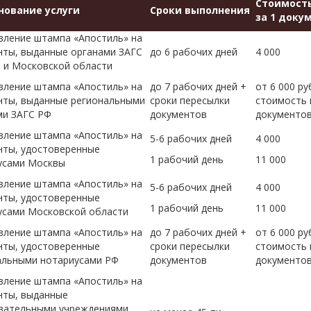
Стоимость
ование услуги
Сроки выполнения
за 1 докум
вление штампа «Апостиль» на
нты, выданные органами ЗАГС
до 6 рабочих дней
4 000
 и Московской области
вление штампа «Апостиль» на
до 7 рабочих дней +
от 6 000 ру
нты, выданные региональными
сроки пересылки
стоимость 
ми ЗАГС РФ
документов
документо
вление штампа «Апостиль» на
5-6 рабочих дней
4 000
нты, удостоверенные
1 рабочий день
11 000
усами Москвы
вление штампа «Апостиль» на
5-6 рабочих дней
4 000
нты, удостоверенные
1 рабочий день
11 000
усами Московской области
вление штампа «Апостиль» на
до 7 рабочих дней +
от 6 000 ру
нты, удостоверенные
сроки пересылки
стоимость 
альными нотариусами РФ
документов
документо
вление штампа «Апостиль» на
нты, выданные
вательными учреждениями