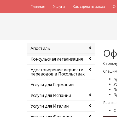
Главная
Услуги
Как сделать заказ
О
Апостиль
Оф
Консульская легализация
Столкн
Удостоверение верности
Спешим
переводов в Посольствах
П
Услуги для Германии
У
П
П
Услуги для Испании
Распише
Услуги для Италии
С
Услуги для Франции