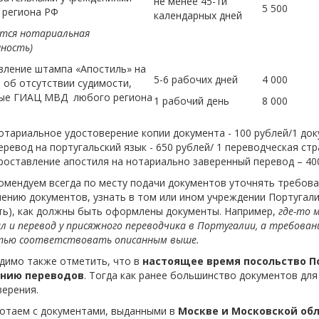
не менее 45-ти
5 500
 региона РФ
календарных дней
ется нотариальная
ность)
вление штампа «Апостиль» на
5-6 рабочих дней
4 000
 об отсутствии судимости,
ые ГИАЦ МВД любого региона
1 рабочий день
8 000
отариальное удостоверение копии документа - 100 рублей/1 док
еревод на португальский язык - 650 рублей/ 1 переводческая стр
роставление апостиля на нотариально заверенный перевод – 400
мендуем всегда по месту подачи документов уточнять требован
нию документов, узнать в том или ином учреждении Португалии
ть), как должны быть оформлены документы. Например,
где-то 
л и перевод у присяжного переводчика в Португалии, а требован
тью соответствовать описанным выше.
димо также отметить, что в
настоящее время посольство По
ению переводов
. Тогда как ранее большинство документов для
ерения.
отаем с документами, выданными в
Москве и Московской об