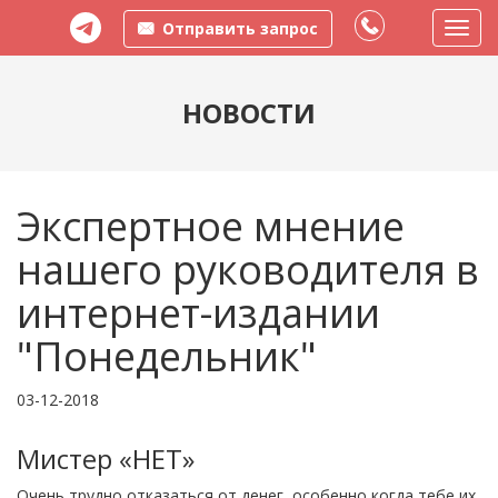
Отправить запрос
Пере
меню
НОВОСТИ
Экспертное мнение
нашего руководителя в
интернет-издании
"Понедельник"
03-12-2018
Мистер «НЕТ»
Очень трудно отказаться от денег, особенно когда тебе их