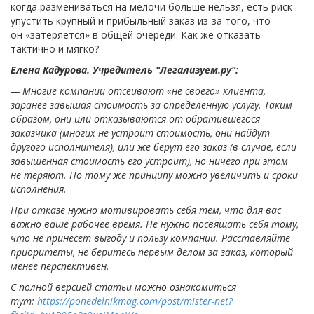
когда размениваться на мелочи больше нельзя, есть риск
упустить крупный и прибыльный заказ из-за того, что
он «затеряется» в общей очереди. Как же отказать
тактично и мягко?
Елена Кадурова. Учредитель "Легализуем.ру":
— Многие компании отсеивают «не своего» клиента,
заранее завышая стоимость за определенную услугу. Таким
образом, они или отказываются от обратившегося
заказчика (многих не устроит стоимость, они найдут
другого исполнителя), или же берут его заказ (в случае, если
завышенная стоимость его устроит), но ничего при этом
не теряют. По тому же принципу можно увеличить и сроки
исполнения.
При отказе нужно мотивировать себя тем, что для вас
важно ваше рабочее время. Не нужно посвящать себя тому,
что не принесет выгоду и пользу компании. Расставляйте
приоритеты, не беритесь первым делом за заказ, который
менее перспективен.
С полной версией статьи можно ознакомиться
тут:
https://ponedelnikmag.com/post/mister-net?