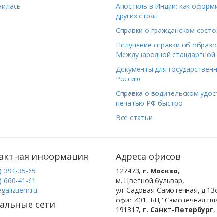
нилась
Апостиль в Индии: как оформ
других стран
Справки о гражданском состо
Получение справки об образо
Международной стандартной 
Документы для государствен
Россию
Справка о водительском удост
печатью РФ быстро
Все статьи
актная информация
Адреса офисов
) 391-35-65
127473
,
г. Москва
,
) 660-41-61
м. Цветной бульвар
,
egalizuem.ru
ул. Садовая-Самотёчная, д.13с
офис 401, БЦ "Самотёчная пла
альные сети
191317
,
г. Санкт-Петербург
,