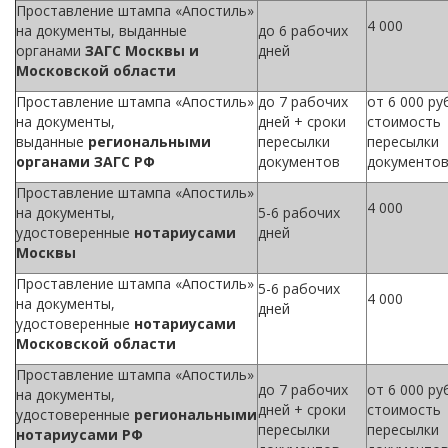
Проставление штампа «Апостиль»
4 000
на документы, выданные
до 6 рабочих
органами
ЗАГС Москвы и
дней
Московской области
Проставление штампа «Апостиль»
до 7 рабочих
от 6 000 ру
на документы,
дней + сроки
стоимость
выданные
региональными
пересылки
пересылки
органами ЗАГС РФ
документов
документо
Проставление штампа «Апостиль»
4 000
на документы,
5-6 рабочих
удостоверенные
нотариусами
дней
Москвы
Проставление штампа «Апостиль»
5-6 рабочих
4 000
на документы,
дней
удостоверенные
нотариусами
Московской области
Проставление штампа «Апостиль»
до 7 рабочих
от 6 000 ру
на документы,
дней + сроки
стоимость
удостоверенные
региональными
пересылки
пересылки
нотариусами РФ