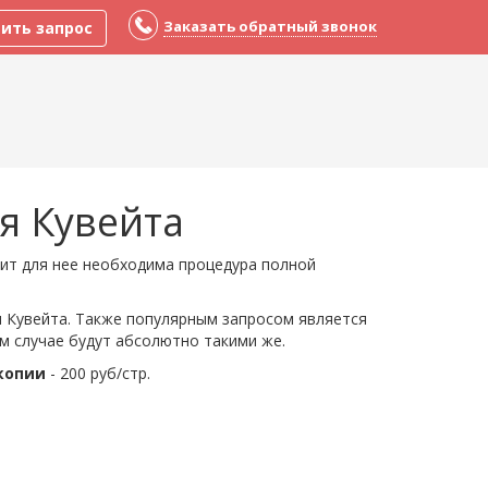
Заказать обратный звонок
ить запрос
я Кувейта
ачит для нее необходима процедура полной
я Кувейта. Также популярным запросом является
м случае будут абсолютно такими же.
копии
- 200 руб/стр.