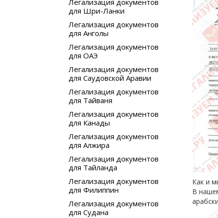
Легализация документов
для Шри-Ланки
Легализация документов
для Анголы
Легализация документов
для ОАЭ
Легализация документов
для Саудовской Аравии
Легализация документов
для Тайваня
Легализация документов
для Канады
Легализация документов
для Алжира
Легализация документов
для Тайланда
Легализация документов
Как и м
для Филиппин
В нашем
арабски
Легализация документов
для Судана