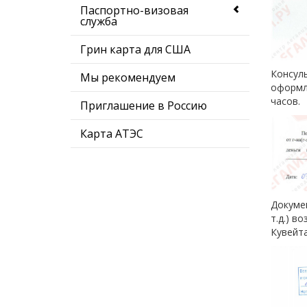
Паспортно-визовая
служба
Грин карта для США
Консуль
Мы рекомендуем
оформле
часов.
Приглашение в Россию
Карта АТЭС
Докуме
т.д.) 
Кувейта