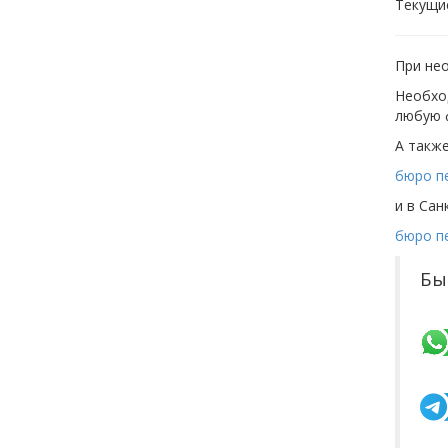
Текущи
При нео
Необхо
любую 
А также
бюро п
и в Сан
бюро пе
Бы