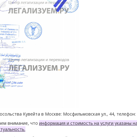
осольства Кувейта в Москве: Мосфильмовская ул., 44, телефон: +
ем внимание, что
информация и стоимость на услуги указаны н
туальность.