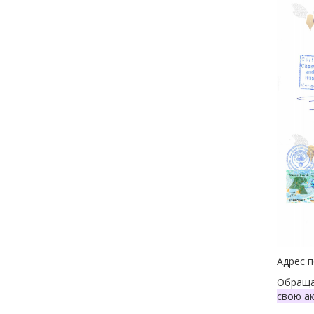
Адрес п
Обраща
свою ак