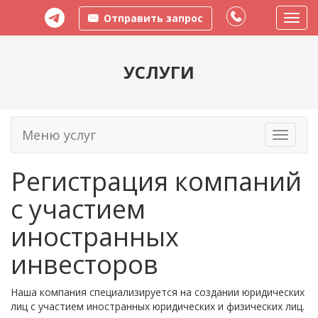
Отправить запрос
Пере
меню
УСЛУГИ
Меню услуг
Toggle
navigati
Регистрация компаний
с участием
иностранных
инвесторов
Наша компания специализируется на создании юридических
лиц с участием иностранных юридических и физических лиц.