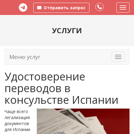
Отправить запрос
Пере
меню
УСЛУГИ
Меню услуг
Toggle
navigati
Удостоверение
переводов в
консульстве Испании
Чаще всего
легализация
документов
для Испании