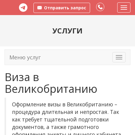
Отправить запрос
Пере
меню
УСЛУГИ
Меню услуг
Toggle
navigati
Виза в
Великобританию
Оформление визы в Великобританию –
процедура длительная и непростая. Так
как требует тщательной подготовки
документов, а также грамотного
оформления анкеты и личного кабинета