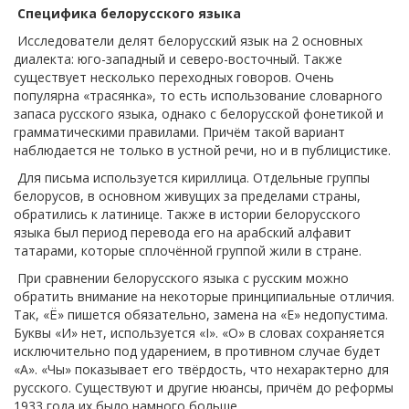
Специфика белорусского языка
Исследователи делят белорусский язык на 2 основных
диалекта: юго-западный и северо-восточный. Также
существует несколько переходных говоров. Очень
популярна «трасянка», то есть использование словарного
запаса русского языка, однако с белорусской фонетикой и
грамматическими правилами. Причём такой вариант
наблюдается не только в устной речи, но и в публицистике.
Для письма используется кириллица. Отдельные группы
белорусов, в основном живущих за пределами страны,
обратились к латинице. Также в истории белорусского
языка был период перевода его на арабский алфавит
татарами, которые сплочённой группой жили в стране.
При сравнении белорусского языка с русским можно
обратить внимание на некоторые принципиальные отличия.
Так, «Ё» пишется обязательно, замена на «Е» недопустима.
Буквы «И» нет, используется «I». «О» в словах сохраняется
исключительно под ударением, в противном случае будет
«А». «Чы» показывает его твёрдость, что нехарактерно для
русского. Существуют и другие нюансы, причём до реформы
1933 года их было намного больше.