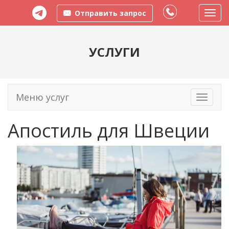
Отправить запрос
Пере
меню
УСЛУГИ
Меню услуг
Toggle
navigati
Апостиль для Швеции