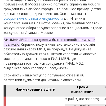
пребывания. В Москве можно получить справку на любого
гражданина из любого города. Это большое преимущество
для наших иногородних клиентов. Они заказывают
оформление справки о несудимости
для Италии в
комплексе: начиная от истребования, заканчивая оплатой
консульского сбора за удостоверение в социальном отделе
консульства Италии в Москве.
ВНИМАНИЕ! Справка должна быть с «живой» печатью и
подписью.
Справки, полученные дистанционно в онлайн
режиме и/или через МФЦ, не подойдут. На документе
обязательно должен стоять штамп «апостиль»! Апостиль
можно проставить только в ГИАЦ МВД, где
подтверждается подпись сотрудника ГИАЦ МВД,
выдавшего саму справку о несудимости.
Стоимость наших услуг по получению справки об
отсутствии судимости для Италии с апостилем:
Сроки
Наименование услуги
выполнения
5 раб. д. (по запросу)
4
6-7 раб. д.
3