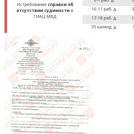
Истребование
справки об
10-11 раб. д.
3
отсутствии судимости
в
ГИАЦ МВД
17-18 раб. д.
1
35 календ. д.