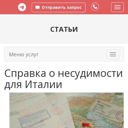
Отправить запрос
Пере
меню
СТАТЬИ
Меню услуг
Toggle
navigati
Справка о несудимости
для Италии