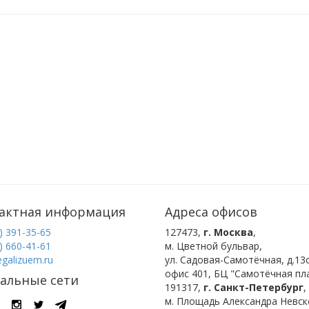
актная информация
Адреса офисов
) 391-35-65
127473
,
г. Москва
,
) 660-41-61
м. Цветной бульвар
,
egalizuem.ru
ул. Садовая-Самотёчная, д.13с
офис 401, БЦ "Самотёчная пла
альные сети
191317
,
г. Санкт-Петербург
,
м. Площадь Александра Невск