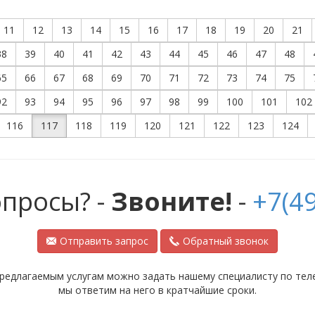
11
12
13
14
15
16
17
18
19
20
21
38
39
40
41
42
43
44
45
46
47
48
65
66
67
68
69
70
71
72
73
74
75
92
93
94
95
96
97
98
99
100
101
102
116
117
118
119
120
121
122
123
124
опросы? -
Звоните!
-
+7(49
Отправить запрос
Обратный звонок
редлагаемым услугам можно задать нашему специалисту по телеф
мы ответим на него в кратчайшие сроки.