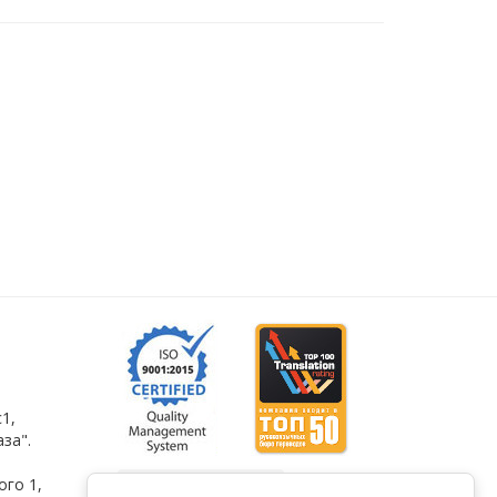
1,
за".
ого 1
,