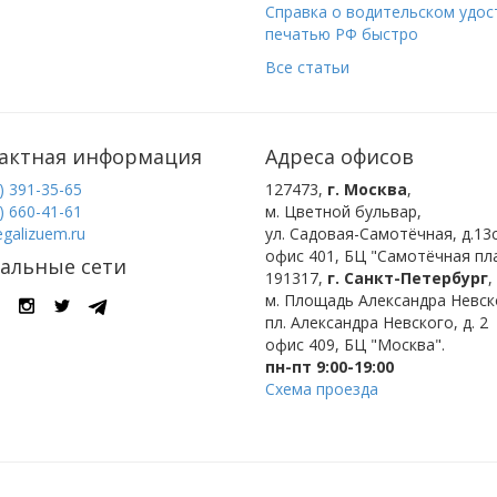
Справка о водительском удост
печатью РФ быстро
Все статьи
актная информация
Адреса офисов
) 391-35-65
127473
,
г. Москва
,
) 660-41-61
м. Цветной бульвар
,
egalizuem.ru
ул. Садовая-Самотёчная, д.13с
офис 401, БЦ "Самотёчная пла
альные сети
191317
,
г. Санкт-Петербург
,
м. Площадь Александра Невск
пл. Александра Невского, д. 2
офис 409, БЦ "Москва".
пн-пт 9:00-19:00
Схема проезда