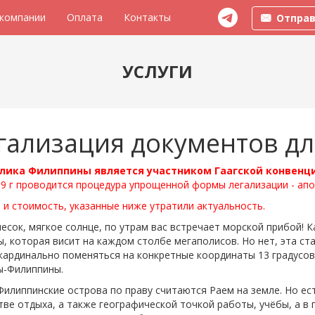
 компании
Оплата
Контакты
Отправ
УСЛУГИ
гализация документов д
лика Филиппины является участником Гаагской конвенции
9 г проводится процедура упрощенной формы легализации - апо
и стоимость, указанные ниже утратили актуальность.
есок, мягкое солнце, по утрам вас встречает морской прибой! 
, которая висит на каждом столбе мегаполисов. Но нет, эта ст
кардинально поменяться на конкретные координаты 13 градусов
ы-Филиппины.
инские острова по праву считаются Раем на земле. Но есть 
тве отдыха, а также географической точкой работы, учёбы, а в