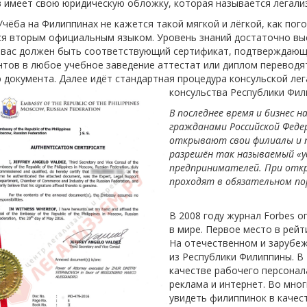
 имеет свою юридическую обложку, которая называется легали
на Филиппинах не кажется такой мягкой и лёгкой, как погода 
я вторым официальным языком. Уровень знаний достаточно выс
 вас должен быть соответствующий сертификат, подтверждающи
тов в любое учебное заведение аттестат или диплом переводят 
 документа. Далее идёт стандартная процедура консульской ле
консульства Республики
В последнее время и бизнес н
гражданами Российской Феде
открывают свои филиалы и 
разрешён так называемый «уд
предпринимателей. При откр
проходят в обязательном пор
В 2008 году журнал Forbes 
в мире. Первое место в рей
На отечественном и зарубе
из Республики Филиппины. В
качестве рабочего персонала
реклама и интернет. Во мно
увидеть филиппинок в качест