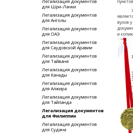
Легализация документов
пунктов
для Шри-Ланки
Учёба 
Легализация документов
являетс
для Анголы
вузов у
докумен
Легализация документов
для ОАЭ
и копию
Легализация документов
для Саудовской Аравии
Легализация документов
для Тайваня
Легализация документов
для Канады
Легализация документов
для Алжира
Легализация документов
для Тайланда
Легализация документов
для Филиппин
Легализация документов
для Судана