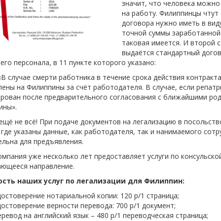
значит, что человека можно
на работу. Филиппинцы чтут 
договора нужно иметь в вид
точной суммы заработанной 
таковая имеется. И второй с
выдаётся стандартный догов
го персонала, в 11 пункте которого указано:
чае смерти работника в течение срока действия контракта, 
ены на Филиппины за счёт работодателя. В случае, если репат
ирован после предварительного согласования с ближайшими род
ины».
ещё не всё! При подаче документов на легализацию в посольст
 где указаны данные, как работодателя, так и нанимаемого сот
ельна для предъявления.
мпания уже несколько лет предоставляет услуги по консульской
ающееся направление.
сть наших услуг по легализации для Филиппин:
достоверение нотариальной копии: 120 р/1 страница;
достоверение верности перевода: 700 р/1 документ;
еревод на английский язык – 480 р/1 переводческая страница;