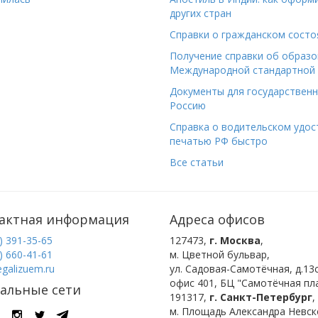
других стран
Справки о гражданском состо
Получение справки об образо
Международной стандартной 
Документы для государствен
Россию
Справка о водительском удост
печатью РФ быстро
Все статьи
актная информация
Адреса офисов
) 391-35-65
127473
,
г. Москва
,
) 660-41-61
м. Цветной бульвар
,
egalizuem.ru
ул. Садовая-Самотёчная, д.13с
офис 401, БЦ "Самотёчная пла
альные сети
191317
,
г. Санкт-Петербург
,
м. Площадь Александра Невск