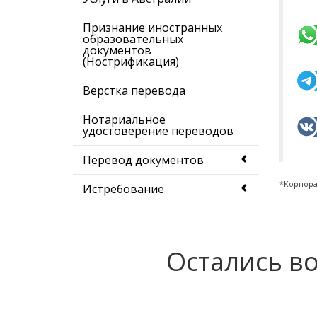
Признание иностранных
образовательных
документов
(Нострификация)
Верстка перевода
Нотариальное
удостоверение переводов
Перевод документов
*Корпорац
Истребование
документов
Good standing certificate
для врача
Остались в
Перевод сайтов
Юридические услуги