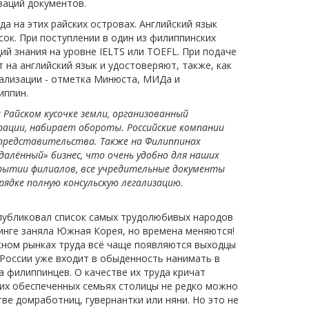
заций документов.
на этих райских островах. Английский язык
ок. При поступлении в один из филиппинских
й знания на уровне IELTS или TOEFL. При подаче
на английский язык и удостоверяют, также, как
гализации - отметка Минюста, МИДа и
 Филиппин.
а Райском кусочке земли, организованный
рации, набирает обороты. Российские компании
представительства. Также на Филиппинах
алённый» бизнес, что очень удобно для наших
ытии филиалов, все учредительные документы
ядке полную консульскую легализацию.
опубликовал список самых трудолюбивых народов
тинге заняла Южная Корея, но времена меняются!
жном рынках труда всё чаще появляются выходцы
 России уже входит в обыденность нанимать в
 филиппинцев. О качестве их труда кричат
гих обеспеченных семьях столицы не редко можно
ве домработниц, гувернантки или няни. Но это не