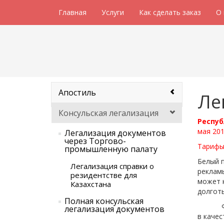
Главная
Услуги
Как сделать заказ
О
Апостиль
Ле
Консульская легализация
Респуб
мая 201
Легализация документов
через Торгово-
Тарифы 
промышленную палату
Белый п
Легализация справки о
рекламы
резидентстве для
может 
Казахстана
долгот
Полная консульская
Филипп
легализация документов
в качес