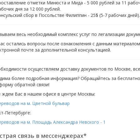
роставление отметки Минюста и Мида - 5 000 рублей за 11 рабочи
абочих дня за 12 000 рублей.
онсульский сбор в Посольстве Филиппин - 25$ (5-7 рабочих дней).
ываем весь необходимый комплекс услуг по легализации докум
вас остались вопросы после ознакомления с данным материало
ктронной почте за дополнительной консультацией.
бходимости осуществляем доставку документов по Москве, всей
дима более подробная информация? Обращайтесь за бесплатной
форму обратной связи!
 ждем Вас в нашем офисе в центре Москвы:
ереводов на м. Цветной бульвар
кт-Петербурге:
реводов на м. Площадь Александра Невского - 1
страя связь в мессенджерах*