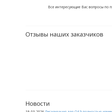
Паспортно-визовая
Все интересующие Вас вопросы по п
служба
Грин карта для США
Мы рекомендуем
Отзывы наших заказчиков
Приглашение в Россию
Карта АТЭС
Новости
19-03-2026
Легализация для ОАЭ полностью изме