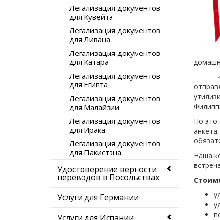
Легализация документов
для Кувейта
Легализация документов
для Ливана
Легализация документов
для Катара
домашне
Легализация документов
«В слу
для Египта
отправл
утилиз
Легализация документов
Филипп
для Малайзии
Легализация документов
Но это 
для Ирака
анкета,
обязат
Легализация документов
для Пакистана
Наша ко
встреч
Удостоверение верности
переводов в Посольствах
Стоимо
у
Услуги для Германии
у
п
Услуги для Испании