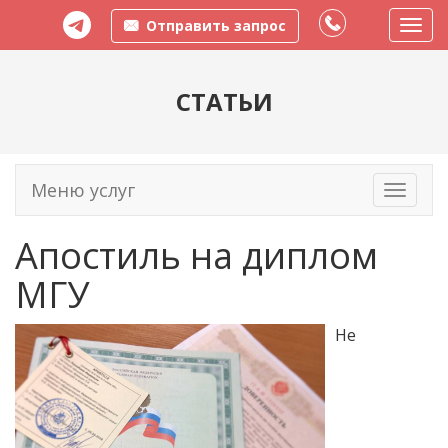
Отправить запрос
Пере
меню
СТАТЬИ
Меню услуг
Toggle
navigati
Апостиль на диплом
МГУ
Не