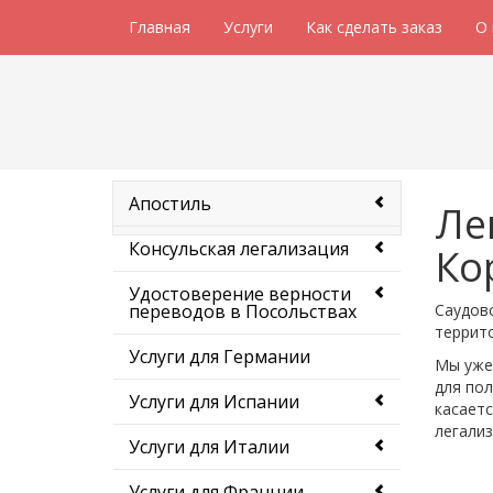
Главная
Услуги
Как сделать заказ
О
Апостиль
Ле
Консульская легализация
Ко
Удостоверение верности
переводов в Посольствах
Саудовс
террито
Услуги для Германии
Мы уже 
для по
Услуги для Испании
касаетс
легализ
Услуги для Италии
Услуги для Франции