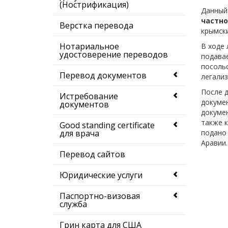
(Нострификация)
Данный
частно
Верстка перевода
крымск
Нотариальное
В ходе 
удостоверение переводов
подавае
посольс
Перевод документов
легализ
После д
Истребование
докумен
документов
докумен
также к
Good standing certificate
подано 
для врача
Аравии.
Перевод сайтов
Юридические услуги
Паспортно-визовая
служба
Грин карта для США