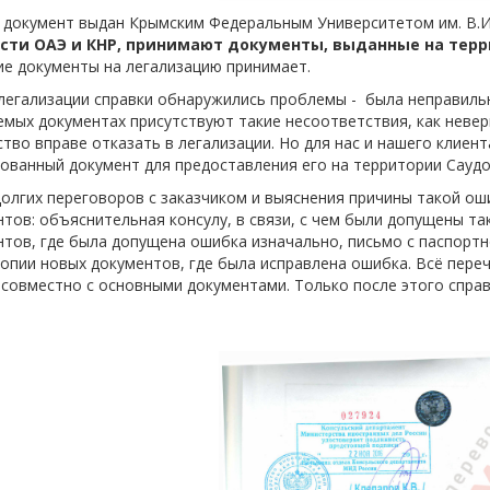
 документ выдан Крымским Федеральным Университетом им. В.И
сти ОАЭ и КНР, принимают документы, выданные на тер
ие документы на легализацию принимает.
легализации справки обнаружились проблемы - была неправильн
мых документах присутствуют такие несоответствия, как невер
тво вправе отказать в легализации. Но для нас и нашего клиент
ованный документ для предоставления его на территории Саудо
олгих переговоров с заказчиком и выяснения причины такой ош
тов: объяснительная консулу, в связи, с чем были допущены та
тов, где была допущена ошибка изначально, письмо с паспорт
опии новых документов, где была исправлена ошибка. Всё пере
совместно с основными документами. Только после этого справ