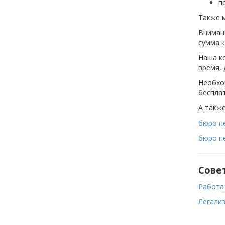
п
Также м
Внимани
сумма к
Наша к
время, 
Необхо
беспла
А также
бюро п
бюро пе
Сове
Работа
Легали