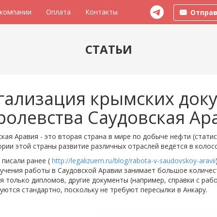
 компании
Оплата
Контакты
Отправ
СТАТЬИ
гализация крымских док
ролевства Саудовская Ар
кая Аравия - это вторая страна в мире по добыче нефти (статис
рии этой страны развитие различных отраслей ведётся в колос
писали ранее (
http://legalizuem.ru/blog/rabota-v-saudovskoy-aravii
лучения работы в Саудовской Аравии занимает большое количес
я только дипломов, другие документы (например, справки с работ
уются стандартно, поскольку не требуют пересылки в Анкару.