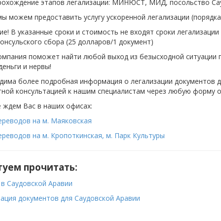
рохождение этапов легализации: МИНЮСТ, МИД, посольство Сау
ы можем предоставить услугу ускоренной легализации (порядка 
е! В указанные сроки и стоимость не входят сроки легализации в
онсульского сбора (25 долларов/1 документ)
омпания поможет найти любой выход из безысходной ситуации 
деньги и нервы!
дима более подробная информация о легализации документов д
тной консультацией к нашим специалистам через любую форму о
 ждем Вас в наших офисах:
ереводов на м. Маяковская
реводов на м. Кропоткинская, м. Парк Культуры
туем прочитать:
 в Саудовской Аравии
зация документов для Саудовской Аравии