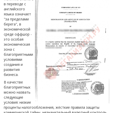
в переводе с
английского
языка означает
"за пределами
берега", в
экономической
среде оффшор -
это особая
экономическая
зона с
благоприятными
условиями
создания и
развития
бизнеса.
В качестве
благоприятных
можно назвать
следующие
условия: низкие
проценты налогообложения, жёсткие правила защиты
коммерческой тайны, незначительный валютный контроль