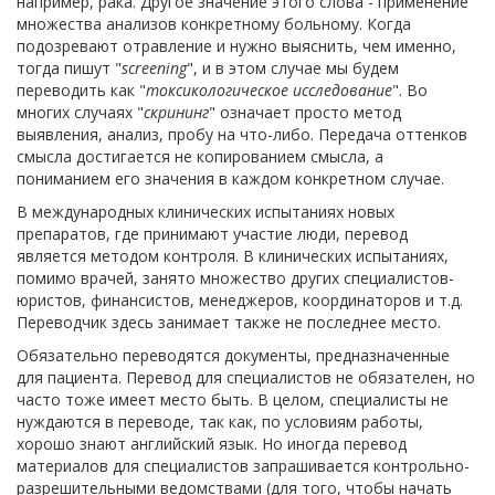
например, рака. Другое значение этого слова - применение
множества анализов конкретному больному. Когда
подозревают отравление и нужно выяснить, чем именно,
тогда пишут "
screening
", и в этом случае мы будем
переводить как "
токсикологическое исследование
". Во
многих случаях "
скрининг
" означает просто метод
выявления, анализ, пробу на что-либо. Передача оттенков
смысла достигается не копированием смысла, а
пониманием его значения в каждом конкретном случае.
В международных клинических испытаниях новых
препаратов, где принимают участие люди, перевод
является методом контроля. В клинических испытаниях,
помимо врачей, занято множество других специалистов-
юристов, финансистов, менеджеров, координаторов и т.д.
Переводчик здесь занимает также не последнее место.
Обязательно переводятся документы, предназначенные
для пациента. Перевод для специалистов не обязателен, но
часто тоже имеет место быть. В целом, специалисты не
нуждаются в переводе, так как, по условиям работы,
хорошо знают английский язык. Но иногда перевод
материалов для специалистов запрашивается контрольно-
разрешительными ведомствами (для того, чтобы начать