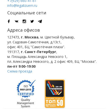
+7(929) 660-41-61
info@legalizuem.ru
Социальные сети
Адреса офисов
127473
,
г. Москва
,
м. Цветной бульвар
,
ул. Садовая-Самотёчная, д.13с1,
офис 401, БЦ "Самотёчная плаза".
191317
,
г. Санкт-Петербург
,
м. Площадь Александра Невского 1
,
пл. Александра Невского, д. 2
офис 409, БЦ "Москва".
пн-пт 9:00-19:00
Схема проезда